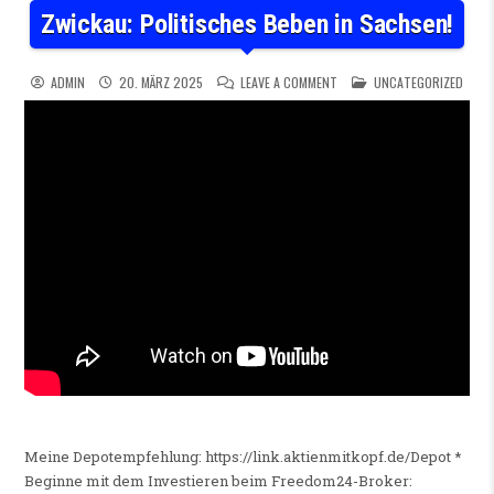
Zwickau: Politisches Beben in Sachsen!
ON ZWICKAU: POLITISCHES B
POSTED IN
ADMIN
20. MÄRZ 2025
LEAVE A COMMENT
UNCATEGORIZED
Meine Depotempfehlung: https://link.aktienmitkopf.de/Depot *
Beginne mit dem Investieren beim Freedom24-Broker: