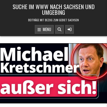
Skip to content
SUCHE IM WWW NACH SACHSEN UND
UMGEBING
BEITRÄGE MIT BEZUG ZUM GEBIET SACHSEN
MENU