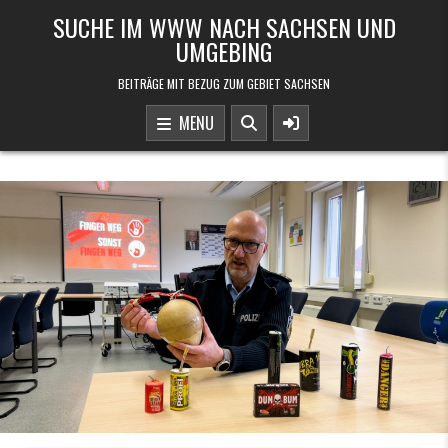
Skip to content
SUCHE IM WWW NACH SACHSEN UND
UMGEBING
BEITRÄGE MIT BEZUG ZUM GEBIET SACHSEN
MENU