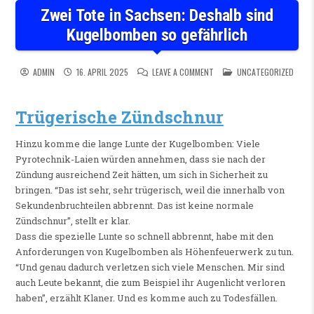
Zwei Tote in Sachsen: Deshalb sind
Kugelbomben so gefährlich
ON ZWEI TOTE IN SACHSEN: 
POSTED IN
ADMIN
16. APRIL 2025
LEAVE A COMMENT
UNCATEGORIZED
Trügerische Zündschnur
Hinzu komme die lange Lunte der Kugelbomben: Viele
Pyrotechnik-Laien würden annehmen, dass sie nach der
Zündung ausreichend Zeit hätten, um sich in Sicherheit zu
bringen. “Das ist sehr, sehr trügerisch, weil die innerhalb von
Sekundenbruchteilen abbrennt. Das ist keine normale
Zündschnur”, stellt er klar.
Dass die spezielle Lunte so schnell abbrennt, habe mit den
Anforderungen von Kugelbomben als Höhenfeuerwerk zu tun.
“Und genau dadurch verletzen sich viele Menschen. Mir sind
auch Leute bekannt, die zum Beispiel ihr Augenlicht verloren
haben”, erzählt Klaner. Und es komme auch zu Todesfällen.