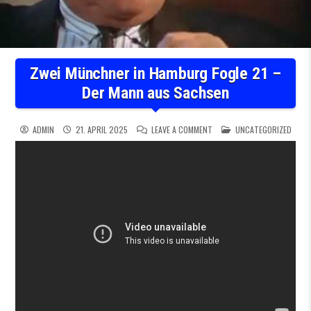
Zwei Münchner in Hamburg Fogle 21 –
Der Mann aus Sachsen
ON ZWEI MÜNCHNER IN HAMB
POSTED IN
ADMIN
21. APRIL 2025
LEAVE A COMMENT
UNCATEGORIZED