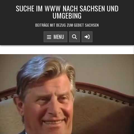
Skip to content
SUCHE IM WWW NACH SACHSEN UND
UMGEBING
BEITRÄGE MIT BEZUG ZUM GEBIET SACHSEN
MENU