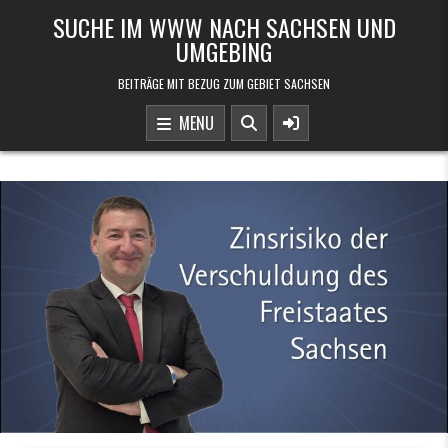
Skip to content
SUCHE IM WWW NACH SACHSEN UND
UMGEBING
BEITRÄGE MIT BEZUG ZUM GEBIET SACHSEN
MENU