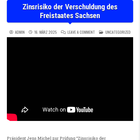
Zinsrisiko der Verschuldung des
Freistaates Sachsen
ON ZINSRISIKO DER VERSCH
POSTED IN
ADMIN
16. MÄRZ 2025
LEAVE A COMMENT
UNCATEGORIZED
Präsident Jens Michel zur Prüfung “Zinsrisiko der