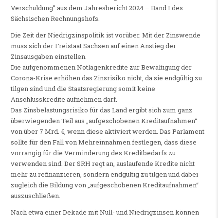
Verschuldung” aus dem Jahresbericht 2024 – Band I des
Sächsischen Rechnungshofs.
Die Zeit der Niedrigzinspolitik ist vorüber. Mit der Zinswende
muss sich der Freistaat Sachsen auf einen Anstieg der
Zinsausgaben einstellen.
Die aufgenommenen Notlagenkredite zur Bewältigung der
Corona-Krise erhöhen das Zinsrisiko nicht, da sie endgültig zu
tilgen sind und die Staatsregierung somit keine
Anschlusskredite aufnehmen darf.
Das Zinsbelastungsrisiko für das Land ergibt sich zum ganz
überwiegenden Teil aus „aufgeschobenen Kreditaufnahmen“
von über 7 Mrd. €, wenn diese aktiviert werden. Das Parlament
sollte für den Fall von Mehreinnahmen festlegen, dass diese
vorrangig für die Verminderung des Kreditbedarfs zu
verwenden sind. Der SRH regt an, auslaufende Kredite nicht
mehr zu refinanzieren, sondern endgültig zu tilgen und dabei
zugleich die Bildung von „aufgeschobenen Kreditaufnahmen“
auszuschließen.
Nach etwa einer Dekade mit Null- und Niedrigzinsen können