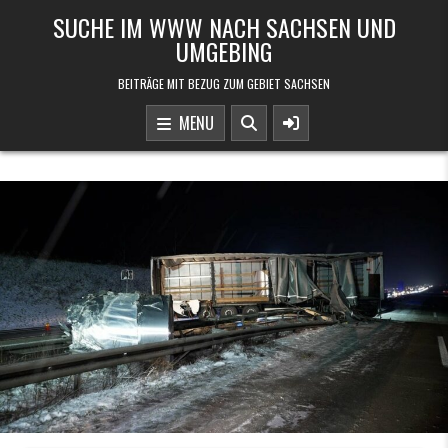
Skip to content
SUCHE IM WWW NACH SACHSEN UND
UMGEBING
BEITRÄGE MIT BEZUG ZUM GEBIET SACHSEN
MENU