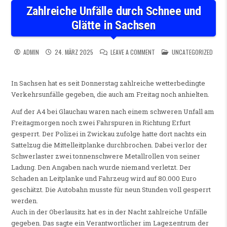
Zahlreiche Unfälle durch Schnee und
Glätte in Sachsen
ON ZAHLREICHE UNFÄLLE DU
POSTED IN
ADMIN
24. MÄRZ 2025
LEAVE A COMMENT
UNCATEGORIZED
In Sachsen hat es seit Donnerstag zahlreiche wetterbedingte
Verkehrsunfälle gegeben, die auch am Freitag noch anhielten.
Auf der A4 bei Glauchau waren nach einem schweren Unfall am
Freitagmorgen noch zwei Fahrspuren in Richtung Erfurt
gesperrt. Der Polizei in Zwickau zufolge hatte dort nachts ein
Sattelzug die Mittelleitplanke durchbrochen. Dabei verlor der
Schwerlaster zwei tonnenschwere Metallrollen von seiner
Ladung. Den Angaben nach wurde niemand verletzt. Der
Schaden an Leitplanke und Fahrzeug wird auf 80.000 Euro
geschätzt. Die Autobahn musste für neun Stunden voll gesperrt
werden.
Auch in der Oberlausitz hat es in der Nacht zahlreiche Unfälle
gegeben. Das sagte ein Verantwortlicher im Lagezentrum der