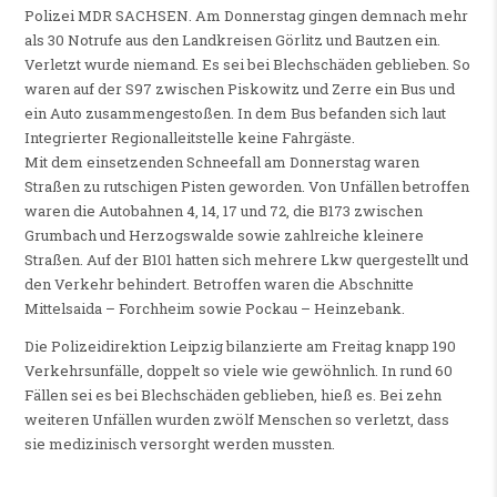
Polizei MDR SACHSEN. Am Donnerstag gingen demnach mehr
als 30 Notrufe aus den Landkreisen Görlitz und Bautzen ein.
Verletzt wurde niemand. Es sei bei Blechschäden geblieben. So
waren auf der S97 zwischen Piskowitz und Zerre ein Bus und
ein Auto zusammengestoßen. In dem Bus befanden sich laut
Integrierter Regionalleitstelle keine Fahrgäste.
Mit dem einsetzenden Schneefall am Donnerstag waren
Straßen zu rutschigen Pisten geworden. Von Unfällen betroffen
waren die Autobahnen 4, 14, 17 und 72, die B173 zwischen
Grumbach und Herzogswalde sowie zahlreiche kleinere
Straßen. Auf der B101 hatten sich mehrere Lkw quergestellt und
den Verkehr behindert. Betroffen waren die Abschnitte
Mittelsaida – Forchheim sowie Pockau – Heinzebank.
Die Polizeidirektion Leipzig bilanzierte am Freitag knapp 190
Verkehrsunfälle, doppelt so viele wie gewöhnlich. In rund 60
Fällen sei es bei Blechschäden geblieben, hieß es. Bei zehn
weiteren Unfällen wurden zwölf Menschen so verletzt, dass
sie medizinisch versorght werden mussten.