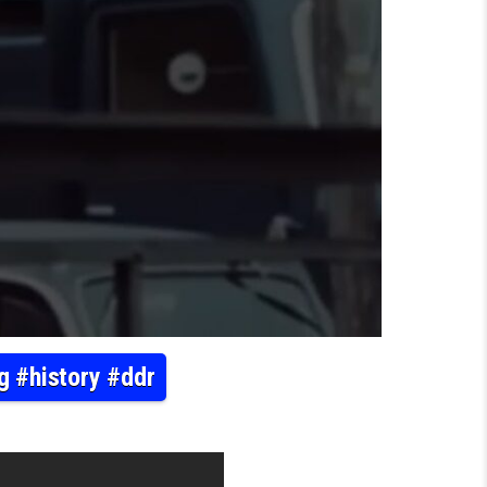
g #history #ddr
ISCHE AUFNAHMEN AUS DER DDR IN LEIPZIG #HISTORY #DDR