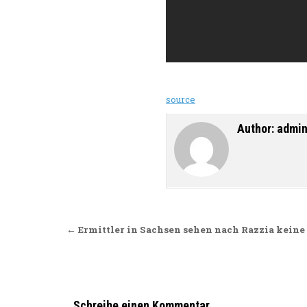
source
Author:
admi
Beitragsnavigation
← Ermittler in Sachsen sehen nach Razzia kein
Schreibe einen Kommentar