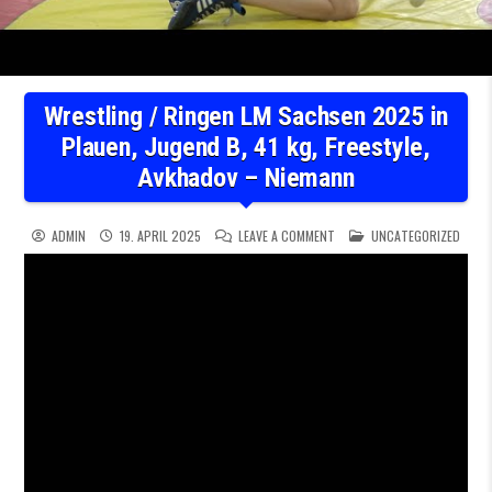
Wrestling / Ringen LM Sachsen 2025 in
Plauen, Jugend B, 41 kg, Freestyle,
Avkhadov – Niemann
ON WRESTLING / RINGEN LM S
POSTED IN
ADMIN
19. APRIL 2025
LEAVE A COMMENT
UNCATEGORIZED