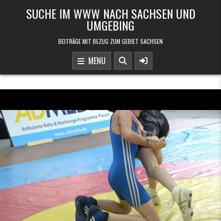
Skip to content
SUCHE IM WWW NACH SACHSEN UND
UMGEBING
BEITRÄGE MIT BEZUG ZUM GEBIET SACHSEN
MENU