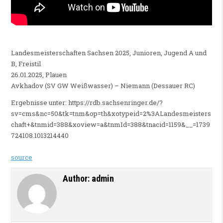
Landesmeisterschaften Sachsen 2025, Junioren, Jugend A und
B, Freistil
26.01.2025, Plauen
Avkhadov (SV GW Weißwasser) – Niemann (Dessauer RC)
Ergebnisse unter: https://rdb.sachsenringer.de/?
sv=cms&nc=50&tk=tnm&op=th&xotypeid=2%3ALandesmeisters
chaft+&tnmid=388&xoview=a&tnmId=388&tnacid=1159&__=1739
724108.1013214440
source
Author:
admin