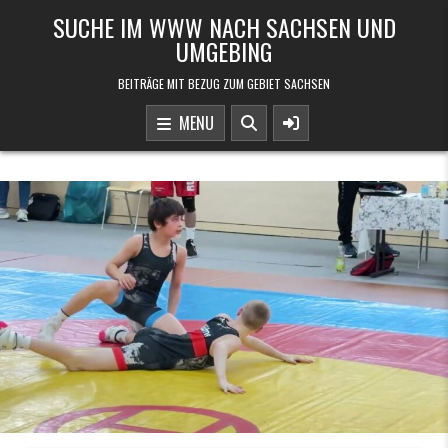
Skip to content
SUCHE IM WWW NACH SACHSEN UND
UMGEBING
BEITRÄGE MIT BEZUG ZUM GEBIET SACHSEN
MENU