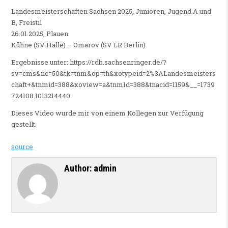
Landesmeisterschaften Sachsen 2025, Junioren, Jugend A und
B, Freistil
26.01.2025, Plauen
Kühne (SV Halle) – Omarov (SV LR Berlin)
Ergebnisse unter: https://rdb.sachsenringer.de/?
sv=cms&nc=50&tk=tnm&op=th&xotypeid=2%3ALandesmeisters
chaft+&tnmid=388&xoview=a&tnmId=388&tnacid=1159&__=1739
724108.1013214440
Dieses Video wurde mir von einem Kollegen zur Verfügung
gestellt.
source
Author:
admin