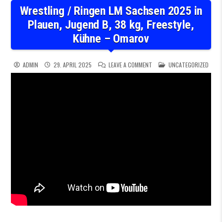
Wrestling / Ringen LM Sachsen 2025 in
Plauen, Jugend B, 38 kg, Freestyle,
Kühne – Omarov
ON WRESTLING / RINGEN LM 
POSTED IN
ADMIN
29. APRIL 2025
LEAVE A COMMENT
UNCATEGORIZED