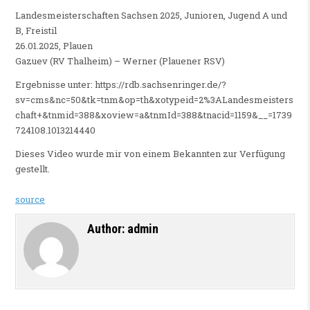
Landesmeisterschaften Sachsen 2025, Junioren, Jugend A und
B, Freistil
26.01.2025, Plauen
Gazuev (RV Thalheim) – Werner (Plauener RSV)
Ergebnisse unter: https://rdb.sachsenringer.de/?
sv=cms&nc=50&tk=tnm&op=th&xotypeid=2%3ALandesmeisters
chaft+&tnmid=388&xoview=a&tnmId=388&tnacid=1159&__=1739
724108.1013214440
Dieses Video wurde mir von einem Bekannten zur Verfügung
gestellt.
source
Author:
admin