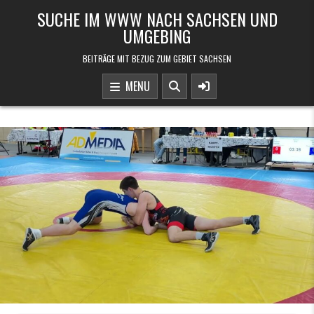
Skip to content
SUCHE IM WWW NACH SACHSEN UND
UMGEBING
BEITRÄGE MIT BEZUG ZUM GEBIET SACHSEN
MENU