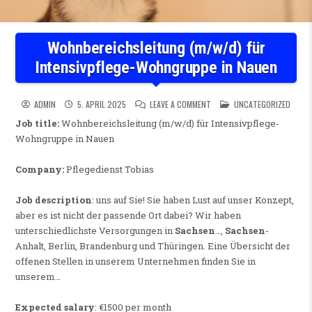
Wohnbereichsleitung (m/w/d) für
Intensivpflege-Wohngruppe in Nauen
ON WOHNBEREICHSLEITUNG (
POSTED IN
ADMIN
5. APRIL 2025
LEAVE A COMMENT
UNCATEGORIZED
Job title:
Wohnbereichsleitung (m/w/d) für Intensivpflege-
Wohngruppe in Nauen
Company:
Pflegedienst Tobias
Job description
: uns auf Sie! Sie haben Lust auf unser Konzept,
aber es ist nicht der passende Ort dabei? Wir haben
unterschiedlichste Versorgungen in
Sachsen
…,
Sachsen
-
Anhalt, Berlin, Brandenburg und Thüringen. Eine Übersicht der
offenen Stellen in unserem Unternehmen finden Sie in
unserem…
Expected salary
: €1500 per month