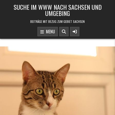
Skip to content
SUCHE IM WWW NACH SACHSEN UND
UMGEBING
BEITRÄGE MIT BEZUG ZUM GEBIET SACHSEN
MENU