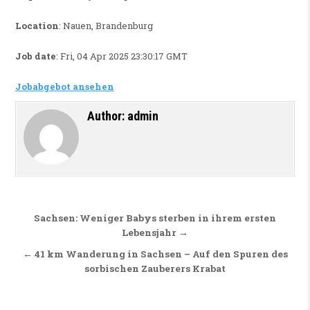
Location
: Nauen, Brandenburg
Job date
: Fri, 04 Apr 2025 23:30:17 GMT
Jobabgebot ansehen
Author:
admin
Beitragsnavigation
Sachsen: Weniger Babys sterben in ihrem ersten
Lebensjahr →
← 41 km Wanderung in Sachsen – Auf den Spuren des
sorbischen Zauberers Krabat