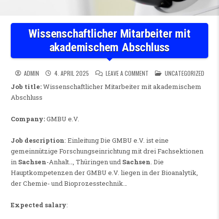
Wissenschaftlicher Mitarbeiter mit
akademischem Abschluss
ON WISSENSCHAFTLICHER MI
POSTED IN
ADMIN
4. APRIL 2025
LEAVE A COMMENT
UNCATEGORIZED
Job title:
Wissenschaftlicher Mitarbeiter mit akademischem
Abschluss
Company:
GMBU e.V.
Job description
: Einleitung Die GMBU e.V. ist eine
gemeinnützige Forschungseinrichtung mit drei Fachsektionen
in
Sachsen
-Anhalt…, Thüringen und
Sachsen
. Die
Hauptkompetenzen der GMBU e.V. liegen in der Bioanalytik,
der Chemie- und Bioprozesstechnik…
Expected salary
: