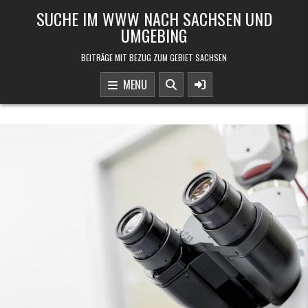
Skip to content
SUCHE IM WWW NACH SACHSEN UND
UMGEBING
BEITRÄGE MIT BEZUG ZUM GEBIET SACHSEN
MENU