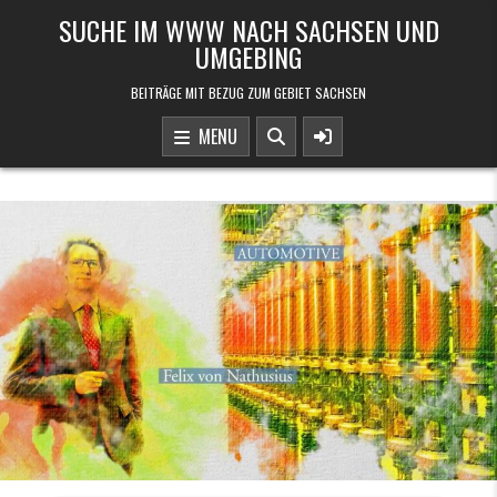
Skip to content
SUCHE IM WWW NACH SACHSEN UND
UMGEBING
BEITRÄGE MIT BEZUG ZUM GEBIET SACHSEN
MENU