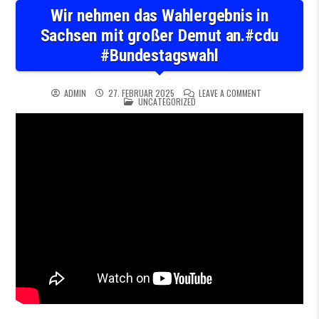
Wir nehmen das Wahlergebnis in
Sachsen mit großer Demut an.#cdu
#Bundestagswahl
ON WIR NEHMEN
ADMIN
27. FEBRUAR 2025
LEAVE A COMMENT
POSTED IN
UNCATEGORIZED