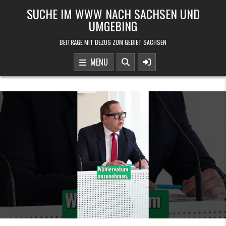
Skip to content
SUCHE IM WWW NACH SACHSEN UND
UMGEBING
BEITRÄGE MIT BEZUG ZUM GEBIET SACHSEN
MENU