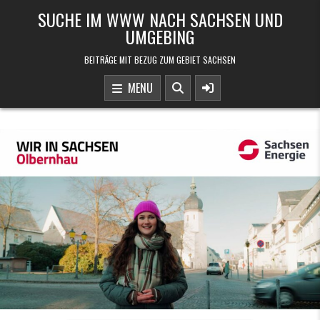
Skip to content
SUCHE IM WWW NACH SACHSEN UND
UMGEBING
BEITRÄGE MIT BEZUG ZUM GEBIET SACHSEN
MENU