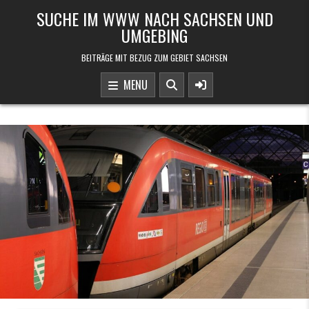
Skip to content
SUCHE IM WWW NACH SACHSEN UND
UMGEBING
BEITRÄGE MIT BEZUG ZUM GEBIET SACHSEN
MENU