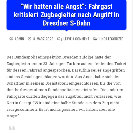
“Wir hatten alle Angst”: Fahrgast
kritisiert Zugbegleiter nach Angriff in
Dresdner S-Bahn
ON “WIR HATTEN ALLE ANGST
POSTED IN
ADMIN
8. MÄRZ 2025
LEAVE A COMMENT
UNCATEGORIZED
Der Bundespolizeiinspektion Dresden zufolge hatte der
Zugbegleiter einen 23-Jährigen Türken auf ein fehlendes Ticket
für dessen Fahrrad angesprochen. Daraufhin sei er angegriffen
und ins Gesicht geschlagen worden. Aus Angst habe sich der
Schaffner in seinem Dienstabteil eingeschlossen, bis die von
ihm herbeigerufenen Bundespolizisten eintrafen. Die anderen
Fährgäste durften dagegen das Zugabteil nicht verlassen, wie
Katrin C. sagt. “Wir sind eine halbe Stunde aus dem Zug nicht
rausgekommen. Es ist nichts passiert, wir hatten aber alle
Angst.”