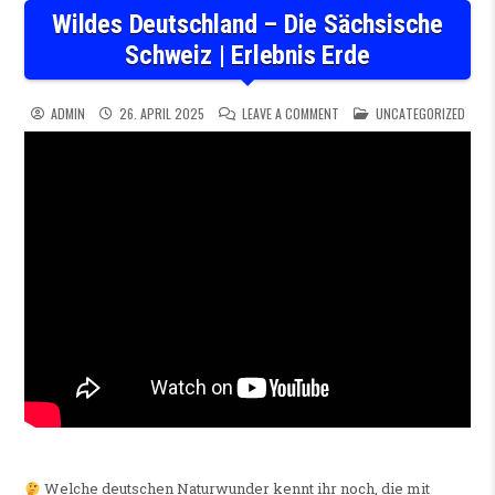
Wildes Deutschland – Die Sächsische
Schweiz | Erlebnis Erde
ON WILDES DEUTSCHLAND – D
POSTED IN
ADMIN
26. APRIL 2025
LEAVE A COMMENT
UNCATEGORIZED
Welche deutschen Naturwunder kennt ihr noch, die mit