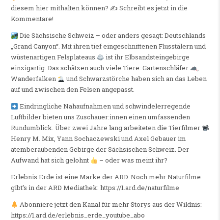
diesem hier mithalten können? ✍
Schreibt es jetzt in die
Kommentare!
Die Sächsische Schweiz – oder anders gesagt: Deutschlands
„Grand Canyon“. Mit ihren tief eingeschnittenen Flusstälern und
wüstenartigen Felsplateaus
ist ihr Elbsandsteingebirge
einzigartig. Das schätzen auch viele Tiere: Gartenschläfer
,
Wanderfalken
und Schwarzstörche haben sich an das Leben
auf und zwischen den Felsen angepasst.
Eindringliche Nahaufnahmen und schwindelerregende
Luftbilder bieten uns Zuschauer:innen einen umfassenden
Rundumblick. Über zwei Jahre lang arbeiteten die Tierfilmer
Henry M. Mix, Yann Sochaczewski und Axel Gebauer im
atemberaubenden Gebirge der Sächsischen Schweiz. Der
Aufwand hat sich gelohnt
– oder was meint ihr?
Erlebnis Erde ist eine Marke der ARD. Noch mehr Naturfilme
gibt’s in der ARD Mediathek: https://1.ard.de/naturfilme
Abonniere jetzt den Kanal für mehr Storys aus der Wildnis:
https://1.ard.de/erlebnis_erde_youtube_abo