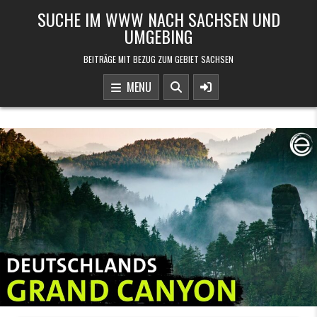
Skip to content
SUCHE IM WWW NACH SACHSEN UND
UMGEBING
BEITRÄGE MIT BEZUG ZUM GEBIET SACHSEN
MENU