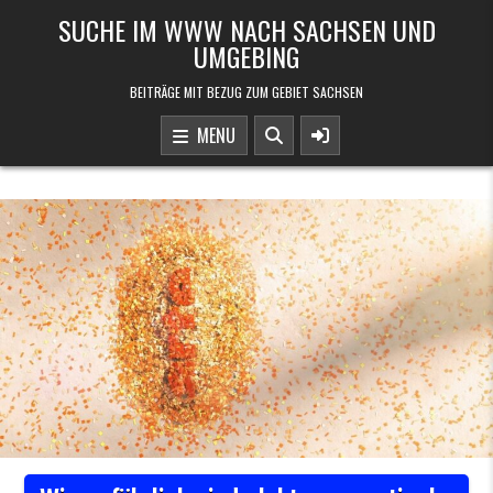
Skip to content
SUCHE IM WWW NACH SACHSEN UND
UMGEBING
BEITRÄGE MIT BEZUG ZUM GEBIET SACHSEN
MENU