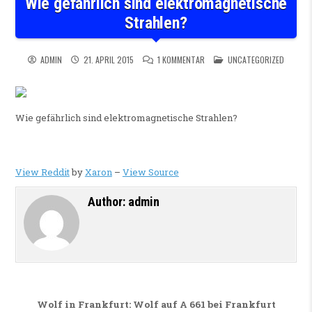
Wie gefährlich sind elektromagnetische
Strahlen?
ZU WIE GEFÄHRLICH SIND ELE
POSTED IN
ADMIN
21. APRIL 2015
1 KOMMENTAR
UNCATEGORIZED
Wie gefährlich sind elektromagnetische Strahlen?
View Reddit
by
Xaron
–
View Source
Author:
admin
Beitragsnavigation
Wolf in Frankfurt: Wolf auf A 661 bei Frankfurt