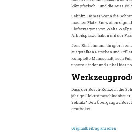
kämpferisch – und die Auszubil
Sebnitz.
Immer wenn die Schranke
machen Platz. Sie wollen eigent
Lieferwagens von Weka Wellpapp
Arbeitsplätze haben mit der Fab
Jens Ehrlichmann dirigiert sein
ausgeteilten Ratschen und Trille
komplette Mannschaft, auch Führu
unsere Kinder und Enkel hier no
Werkzeugprodu
Dass der Bosch-Konzern die Sch
jährige Elektromaschinenbauer a
Sebnitz.“ Den Übergang zu Bosch
gearbeitet.
Originalbeitrag ansehen