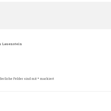
n
n Lauenstein
derliche Felder sind mit
*
markiert