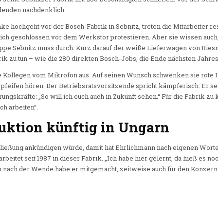
denden nachdenklich.
 hochgeht vor der Bosch-Fabrik in Sebnitz, treten die Mitarbeiter re
lich geschlossen vor dem Werkstor protestieren. Aber sie wissen auch
e Sebnitz muss durch. Kurz darauf der weiße Lieferwagen von Riesne
rik zu tun – wie die 280 direkten Bosch-Jobs, die Ende nächsten Jahre
e Kollegen vom Mikrofon aus. Auf seinen Wunsch schwenken sie rote I
rpfeifen hören. Der Betriebsratsvorsitzende spricht kämpferisch: Er seh
ngskräfte: „So will ich euch auch in Zukunft sehen.“ Für die Fabrik zu
ch arbeiten“.
ktion künftig in Ungarn
ließung ankündigen würde, damit hat Ehrlichmann nach eigenen Worten
rbeitet seit 1987 in dieser Fabrik. „Ich habe hier gelernt, da hieß es
 nach der Wende habe er mitgemacht, zeitweise auch für den Konzern i