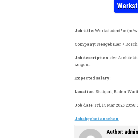
Werkst
Job title:
Werkstudent*in (m/w/
Company:
Neugebauer + Rosch
Job description
: der Architek
zeigen…
Expected salary
:
Location
: Stuttgart, Baden-Wür
Job date
: Fri, 14 Mar 2025 23:58
Jobabgebot ansehen
Author:
admi