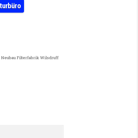
turbüro
) FÜR AUSGEZEICHNETES ARCHITEKTURBÜRO
 Neubau Filterfabrik Wilsdruff