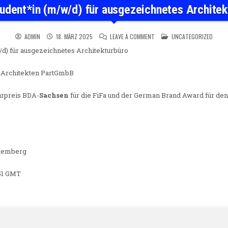
udent*in (m/w/d) für ausgezeichnetes Architek
ON WERKSTUDENT*IN (M/W/D
POSTED IN
ADMIN
18. MÄRZ 2025
LEAVE A COMMENT
UNCATEGORIZED
d) für ausgezeichnetes Architekturbüro
 Architekten PartGmbB
turpreis BDA-
Sachsen
für die FiFa und der German Brand Award für den
ttemberg
:51 GMT
n