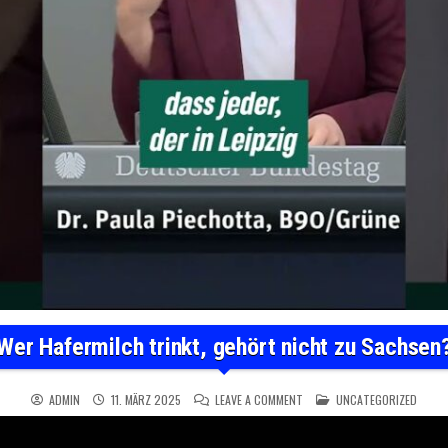
Wer Hafermilch trinkt, gehört nicht zu Sachsen
ON WER HAFERMILCH TRINKT,
POSTED IN
ADMIN
11. MÄRZ 2025
LEAVE A COMMENT
UNCATEGORIZED