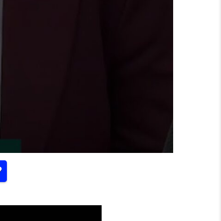
?
 GEHÖRT NICHT ZU SACHSEN?