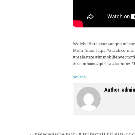
Welche Voraussetzungen müssen
Mehr Infos: https://zuschke-im
#realestate #immobilienvermitt
#traumhaus #görlitz #kamenz #
source
Author:
admi
Beitragsnavigation
← Pädagogische Fach- & Hilfskraft für Kita- und