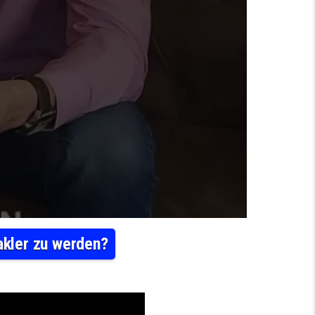
akler zu werden?
N MÜSSEN ERFÜLLT SEIN, UM IMMOBILIENMAKLER ZU WERDEN?