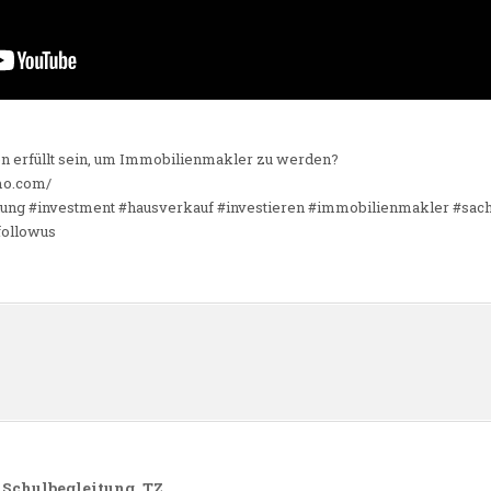
 erfüllt sein, um Immobilienmakler zu werden?
mo.com/
lung #investment #hausverkauf #investieren #immobilienmakler #sac
followus
n
 Schulbegleitung, TZ,