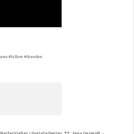
hsen #follow #dresden
Heilerzieher / Sozialarbeiter, TZ, Jena (m/w/d) →