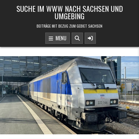
Skip to content
SUCHE IM WWW NACH SACHSEN UND
UMGEBING
BEITRÄGE MIT BEZUG ZUM GEBIET SACHSEN
MENU