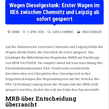
Wegen Dieselgestank: Erster Wagen im
RE6 zwischen Chemnitz und Leipzig ab
sofort gesperrt
ON WEGEN DIESELGESTANK: E
POSTED IN
ADMIN
2. APRIL 2025
LEAVE A COMMENT
UNCATEGORIZED
Auf der Bahnstrecke zwischen Chemnitz und Leipzig bleibt der
Wagen direkt hinter der Diesellok ab sofort gesperrt. Das
bestätigte die Mitteldeutsche Regiobahn (MRB) auf Nachfrage
von MDR SACHSEN. Sie reagiert damit auf eine Anordnung des
Eisenbahnbundesamtes EBA. Grund seien wiederholte
Beschwerden von Fahrgästen über Dieselgeruch in den
Doppelstockwagen des Regionalexpress auf der Strecke des
RE6. In Richtung Leipzig muss der Wagen laut der MRB nicht
gesperrt werden, da dort die Lok am Ende den Zug anschiebt.
MRB über Entscheidung
überrascht