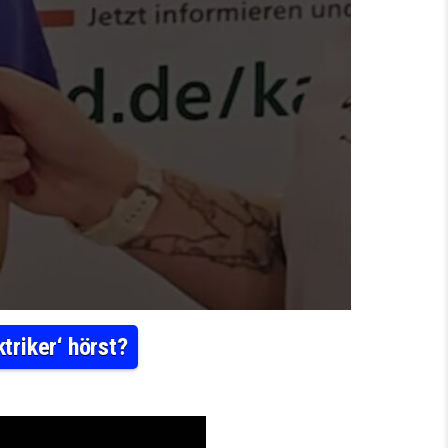
ktriker‘ hörst?
ES EIN, WENN DU ‚ELEKTRONIKER‘ ODER ‚ELEKTRIKER‘ HÖRST?