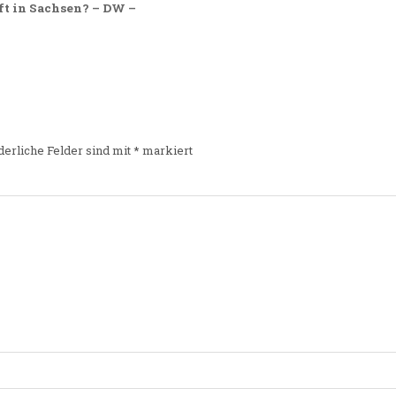
ft in Sachsen? – DW –
derliche Felder sind mit
*
markiert