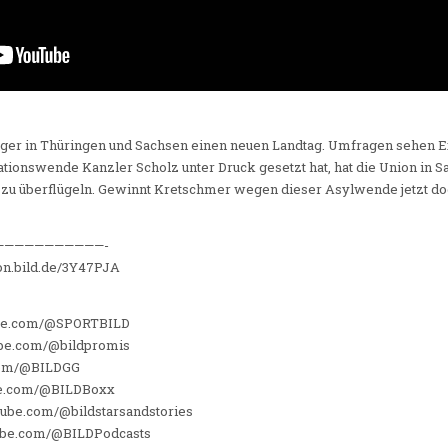
ger in Thüringen und Sachsen einen neuen Landtag. Umfragen sehen 
ionswende Kanzler Scholz unter Druck gesetzt hat, hat die Union in S
 zu überflügeln. Gewinnt Kretschmer wegen dieser Asylwende jetzt do
———————————-
//on.bild.de/3Y47PJA
ube.com/@SPORTBILD
ube.com/@bildpromis
.com/@BILDGG
be.com/@BILDBoxx
utube.com/@bildstarsandstories
tube.com/@BILDPodcasts