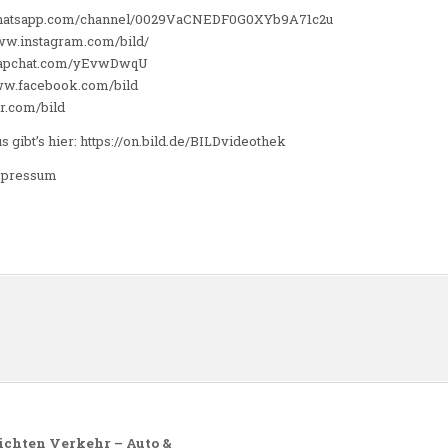
/whatsapp.com/channel/0029VaCNEDF0G0XYb9A71c2u
www.instagram.com/bild/
.snapchat.com/yEvwDwqU
www.facebook.com/bild
er.com/bild
gibt’s hier: https://on.bild.de/BILDvideothek
impressum
n
dichten Verkehr – Auto &