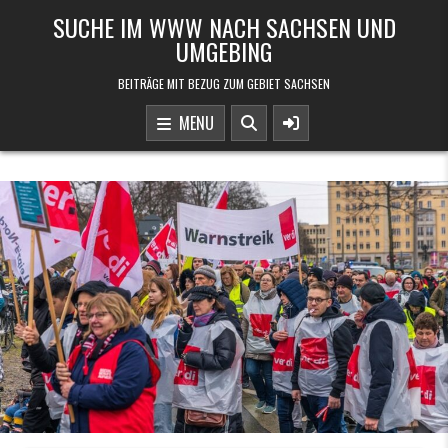
Skip to content
SUCHE IM WWW NACH SACHSEN UND
UMGEBING
BEITRÄGE MIT BEZUG ZUM GEBIET SACHSEN
MENU