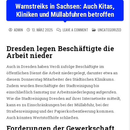
Warnstreiks in Sachsen: Auch Kitas,
Kliniken und Müllabfuhren betroffen
ON WARNSTREIKS IN SACHSEN
POSTED IN
ADMIN
13. MÄRZ 2025
LEAVE A COMMENT
UNCATEGORIZED
Dresden legen Beschäftigte die
Arbeit nieder
Auch in Dresden haben Verdi zufolge Beschäftigte im
öffentlichen Dienst die Arbeit niedergelegt, darunter etwa an
diesem Donnerstag Mitarbeiter des Städtischen Klinikums.
Zudem wurden Beschäftigte der Stadtreinigung bis
einschließlich Samstag zur Arbeitsniederlegung aufgerufen.
Wie die Stadtreinigung Dresden auf ihrer Internetseite mitteilt,
kann es zu Einschränkungen bei der Müllabfuhr, bei der
Straßenreinigung und der Papierkorbentleerung kommen.
Auch könnten Wertstoffhöfe schließen.
Forderungen der Gewerkschaft