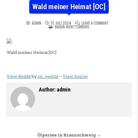
Wald meiner Heimat [OC]
ON WALD MEINER HE
ADMIN
31. JULI 2024
LEAVE A COMMENT
POSTED IN
BADEN-WÜRTTEMBERG
Wald meiner Heimat [OC]
View Reddit
by
sir_yeet24
–
View Source
Author:
admin
Beitragsnavigation
Ölpersee in Braunschweig →