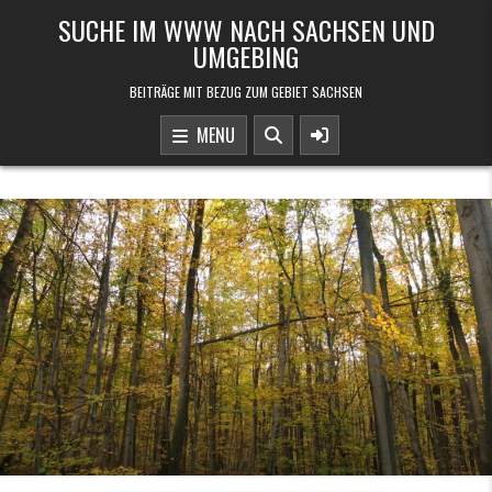
Skip to content
SUCHE IM WWW NACH SACHSEN UND
UMGEBING
BEITRÄGE MIT BEZUG ZUM GEBIET SACHSEN
MENU