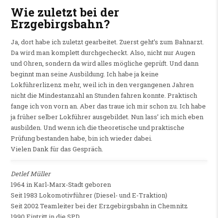
Wie zuletzt bei der
Erzgebirgsbahn?
Ja, dort habe ich zuletzt gearbeitet. Zuerst geht’s zum Bahnarzt.
Da wird man komplett durchgecheckt. Also, nicht nur Augen
und Ohren, sondern da wird alles mögliche geprüft. Und dann
beginnt man seine Ausbildung. Ich habe ja keine
Lokführerlizenz mehr, weil ich in den vergangenen Jahren
nicht die Mindestanzahl an Stunden fahren konnte. Praktisch
fange ich von vorn an. Aber das traue ich mir schon zu. Ich habe
ja früher selber Lokführer ausgebildet. Nun lass’ ich mich eben
ausbilden. Und wenn ich die theoretische und praktische
Prüfung bestanden habe, bin ich wieder dabei.
Vielen Dank für das Gespräch.
Detlef Müller
1964 in Karl-Marx-Stadt geboren
Seit 1983 Lokomotivführer (Diesel- und E-Traktion)
Seit 2002 Teamleiter bei der Erzgebirgsbahn in Chemnitz
1990 Eintritt in die SPD