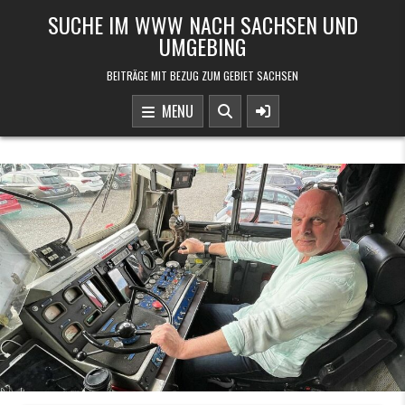
Skip to content
SUCHE IM WWW NACH SACHSEN UND
UMGEBING
BEITRÄGE MIT BEZUG ZUM GEBIET SACHSEN
MENU