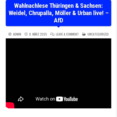
Wahlnachlese Thüringen & Sachsen:
Weidel, Chrupalla, Möller & Urban live! –
AfD
ON WAHLNACHLESE THÜRINGEN 
POSTED IN
ADMIN
8. MÄRZ 2025
LEAVE A COMMENT
UNCATEGORIZED