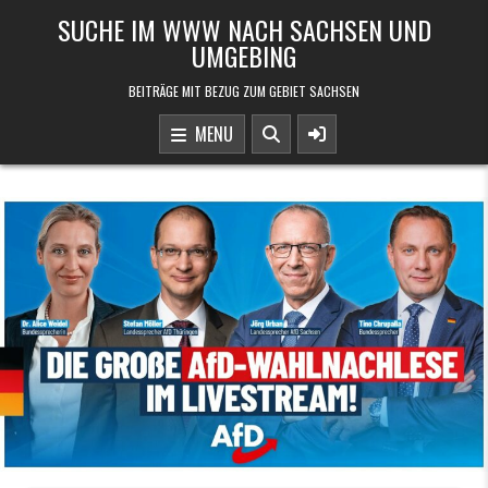
Skip to content
SUCHE IM WWW NACH SACHSEN UND
UMGEBING
BEITRÄGE MIT BEZUG ZUM GEBIET SACHSEN
MENU