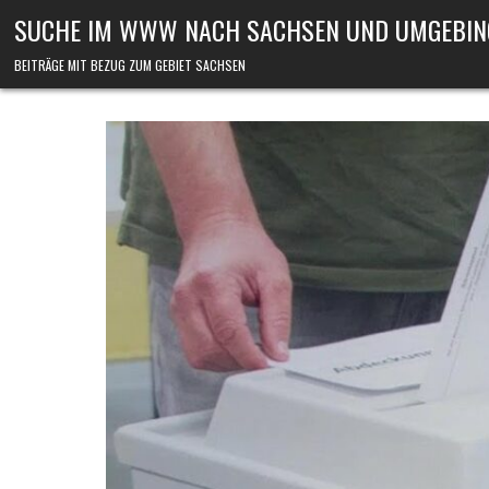
Skip to content
SUCHE IM WWW NACH SACHSEN UND UMGEBIN
BEITRÄGE MIT BEZUG ZUM GEBIET SACHSEN