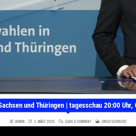
Sachsen und Thüringen | tagesschau 20:00 Uhr,
ON WAHLEN IN SACHSEN UND 
POSTED IN
ADMIN
3. MÄRZ 2025
LEAVE A COMMENT
UNCATEGORIZED