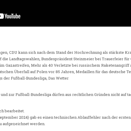
ingen, CDU kann sich nach dem Stand der Hochrechnung als stärkste Kra
f die Landtagswahlen, Bundespräsident Steinmeier bei Trauerfeier für 
im Gazastreifen, Mehr als 40 Verletzte bei russischem Raketenangriff 
chen Überfall auf Polen vor 85 Jahren, Medaillen für das deutsche T
s der Fußball-Bundesliga, Das Wetter
 und zur Fußball-Bundesliga dürfen aus rechtlichen Gründen nicht auf 
h bearbeitet.
 September 2024) gab es einen technischen Ablauffehler nach der erste
eu aufgezeichnet werden.