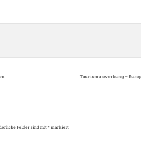
n
ben
Tourismuswerbung – Europa
derliche Felder sind mit
*
markiert