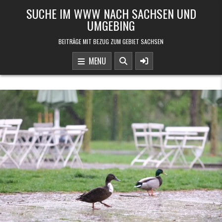
Skip to content
SUCHE IM WWW NACH SACHSEN UND
UMGEBING
BEITRÄGE MIT BEZUG ZUM GEBIET SACHSEN
MENU