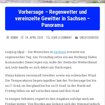
Vorhersage – Regenwetter und
vereinzelte Gewitter in Sachsen –
Panorama
ON VORHERSAGE – REGENWET
POSTED IN
ADMIN
24. APRIL 2025
LEAVE A COMMENT
UNCATEGORIZED
Leipzig (dpa) – Die Menschen in
Sachsen
erwartet ein
regenreicher Tag. Am Vormittag setze ein aus Richtung Süden
kommender Dauerregen ein, teilte der Deutsche Wetterdienst
mit, teils handle es sich dabei um Starkregen.
Hinzu kämen vereinzelt Gewitter sowie ein schwacher Wind.
Die Temperaturen liegen tagsüber laut der Vorhersage bei bis
zu 17 Grad, im Bergland bei bis zu 13 Grad. In der Nacht auf
Freitag fallen sie auf zwischen neun und drei Grad.
In einigen Gebieten regnet es den Angaben zufolge auch am
Freitag weiter. Von Norden aus lockere sich der Himmel jedoch