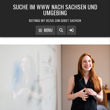
Skip to content
SUCHE IM WWW NACH SACHSEN UND
UMGEBING
BEITRÄGE MIT BEZUG ZUM GEBIET SACHSEN
MENU