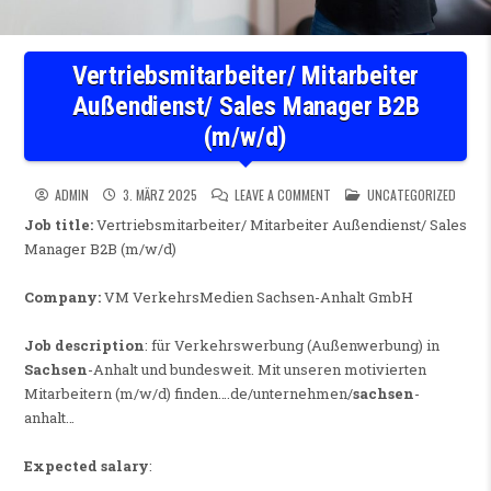
Vertriebsmitarbeiter/ Mitarbeiter
Außendienst/ Sales Manager B2B
(m/w/d)
ON VERTRIEBSMITARBEITER/ 
POSTED IN
ADMIN
3. MÄRZ 2025
LEAVE A COMMENT
UNCATEGORIZED
Job title:
Vertriebsmitarbeiter/ Mitarbeiter Außendienst/ Sales
Manager B2B (m/w/d)
Company:
VM VerkehrsMedien Sachsen-Anhalt GmbH
Job description
: für Verkehrswerbung (Außenwerbung) in
Sachsen
-Anhalt und bundesweit. Mit unseren motivierten
Mitarbeitern (m/w/d) finden….de/unternehmen/
sachsen
-
anhalt…
Expected salary
: