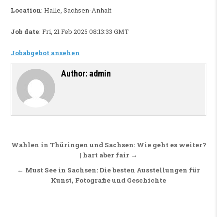
Location
: Halle, Sachsen-Anhalt
Job date
: Fri, 21 Feb 2025 08:13:33 GMT
Jobabgebot ansehen
Author:
admin
Beitragsnavigation
Wahlen in Thüringen und Sachsen: Wie geht es weiter?
| hart aber fair →
← Must See in Sachsen: Die besten Ausstellungen für
Kunst, Fotografie und Geschichte