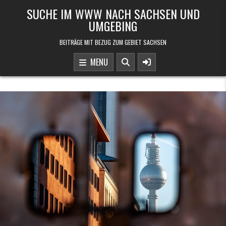
Skip to content
SUCHE IM WWW NACH SACHSEN UND
UMGEBING
BEITRÄGE MIT BEZUG ZUM GEBIET SACHSEN
MENU