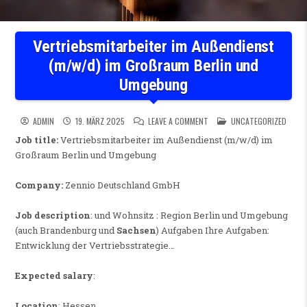
Vertriebsmitarbeiter im Außendienst
(m/w/d) im Großraum Berlin und
Umgebung
ON VERTRIEBSMITARBEITER I
POSTED IN
ADMIN
19. MÄRZ 2025
LEAVE A COMMENT
UNCATEGORIZED
Job title:
Vertriebsmitarbeiter im Außendienst (m/w/d) im
Großraum Berlin und Umgebung
Company:
Zennio Deutschland GmbH
Job description
: und Wohnsitz : Region Berlin und Umgebung
(auch Brandenburg und
Sachsen
) Aufgaben Ihre Aufgaben:
Entwicklung der Vertriebsstrategie…
Expected salary
:
Location
: Hessen