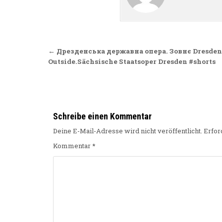
Beitragsnavigation
← Дрезденська державна опера. Зовнє Dresden 
Outside.Sächsische Staatsoper Dresden #shorts
Schreibe einen Kommentar
Deine E-Mail-Adresse wird nicht veröffentlicht.
Erfor
Kommentar
*