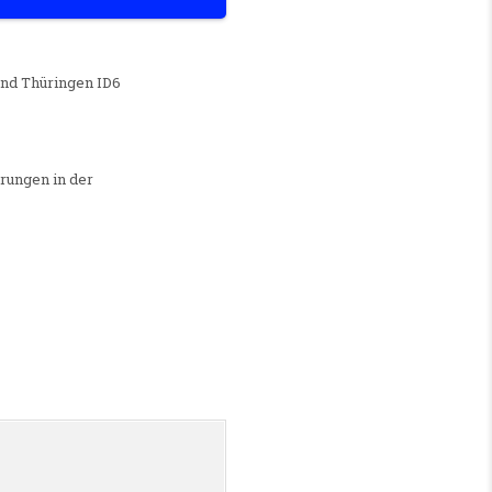
) VON COACHING- UND IT-BILDUNGSPRODUKTEN IN SACHSEN, SACHSEN-ANHALT UND THÜRIN
und Thüringen ID6
hrungen in der