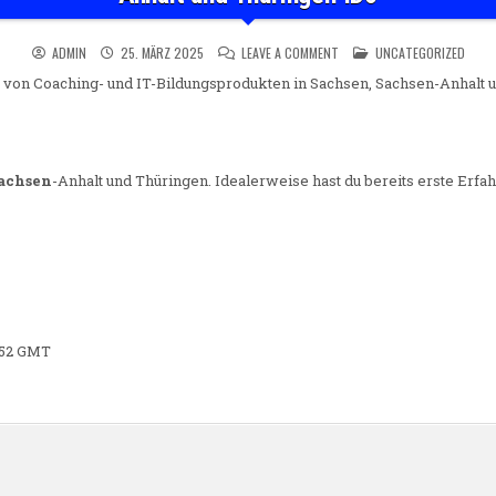
ON VERTRIEBLER:IN (M/W/X
POSTED IN
ADMIN
25. MÄRZ 2025
LEAVE A COMMENT
UNCATEGORIZED
) von Coaching- und IT-Bildungsprodukten in Sachsen, Sachsen-Anhalt 
achsen
-Anhalt und Thüringen. Idealerweise hast du bereits erste Erfa
4:52 GMT
n