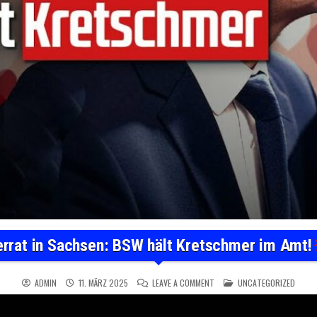
rrat in Sachsen: BSW hält Kretschmer im Amt!
ON VERRAT IN SACHSEN: BSW
POSTED IN
ADMIN
11. MÄRZ 2025
LEAVE A COMMENT
UNCATEGORIZED