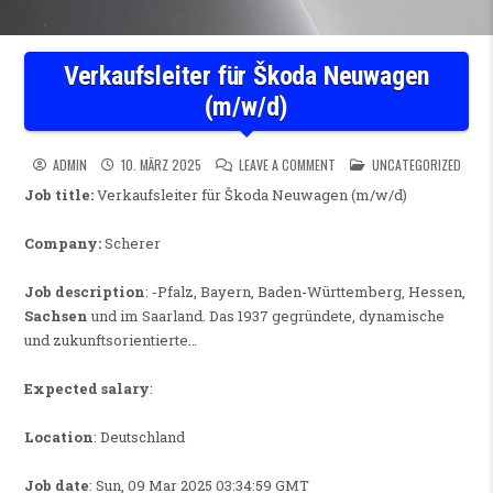
Verkaufsleiter für Škoda Neuwagen
(m/w/d)
ON VERKAUFSLEITER FÜR ŠKO
POSTED IN
ADMIN
10. MÄRZ 2025
LEAVE A COMMENT
UNCATEGORIZED
Job title:
Verkaufsleiter für Škoda Neuwagen (m/w/d)
Company:
Scherer
Job description
: -Pfalz, Bayern, Baden-Württemberg, Hessen,
Sachsen
und im Saarland. Das 1937 gegründete, dynamische
und zukunftsorientierte…
Expected salary
:
Location
: Deutschland
Job date
: Sun, 09 Mar 2025 03:34:59 GMT