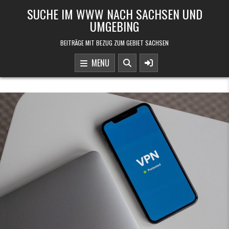
Skip to content
SUCHE IM WWW NACH SACHSEN UND
UMGEBING
BEITRÄGE MIT BEZUG ZUM GEBIET SACHSEN
MENU