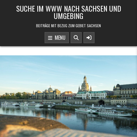
Skip to content
SUCHE IM WWW NACH SACHSEN UND
UMGEBING
BEITRÄGE MIT BEZUG ZUM GEBIET SACHSEN
MENU