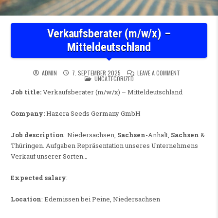
Verkaufsberater (m/w/x) –
Mitteldeutschland
ON VERKAUFSBE
ADMIN
7. SEPTEMBER 2025
LEAVE A COMMENT
POSTED IN
UNCATEGORIZED
Job title:
Verkaufsberater (m/w/x) – Mitteldeutschland
Company:
Hazera Seeds Germany GmbH
Job description
: Niedersachsen,
Sachsen
-Anhalt,
Sachsen
&
Thüringen. Aufgaben Repräsentation unseres Unternehmens
Verkauf unserer Sorten…
Expected salary
:
Location
: Edemissen bei Peine, Niedersachsen