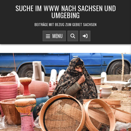
Skip to content
SUCHE IM WWW NACH SACHSEN UND
UMGEBING
BEITRÄGE MIT BEZUG ZUM GEBIET SACHSEN
MENU