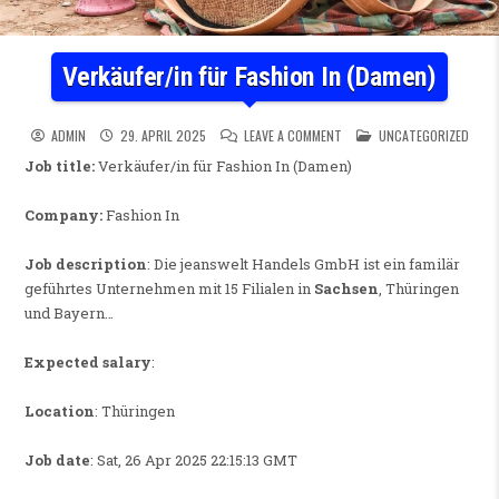
Verkäufer/in für Fashion In (Damen)
ON VERKÄUFER/IN FÜR FASHIO
POSTED IN
ADMIN
29. APRIL 2025
LEAVE A COMMENT
UNCATEGORIZED
Job title:
Verkäufer/in für Fashion In (Damen)
Company:
Fashion In
Job description
: Die jeanswelt Handels GmbH ist ein familär
geführtes Unternehmen mit 15 Filialen in
Sachsen
, Thüringen
und Bayern…
Expected salary
:
Location
: Thüringen
Job date
: Sat, 26 Apr 2025 22:15:13 GMT