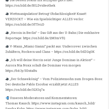
Die besten Dokus mit BILDplus gibt’s hier:
https://on.bild.de/BILDvideothek
Wettmanipulation! Betrug! Obdachlosigkeit! Knast!:
VERZOCKT – Wie ein Spielsüchtiger ALLES verlor:
https://on.bild.de/3fTlvzD
„Heroin in Berlin“ – Das Gift aus der U-Bahn | Die exklusive
Reportage: https://on.bild.de/2M3mVfQ
V-Mann „Miami Gianni“ packt aus: Undercover zwischen
Zuhältern, Rockern und Clans – https://on.bild.de/3dZGq0K
„Ich will deine Herrin sein! Junge Dominas in Aktion!“ –
Aurora Nia Noxx schult die Dominas von morgen
https://bit.ly/3DntaBu
„Der Schneekönig“ – Vom Polizistensohn zum Drogen-Boss:
Der deutsche Pablo Escobar erzählt jetzt ALLES
https://on.bild.de/32XIq7a
Unseren Moderatoren und Kommentatoren:
Thomas Kausch: https://www.instagram.com/kausch_bild/
Sandra Kuhn: https://www.instagram.com/kuhn_bild/