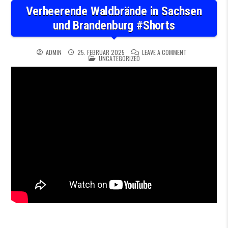
Verheerende Waldbrände in Sachsen
und Brandenburg #Shorts
ON VERHEEREND
ADMIN
25. FEBRUAR 2025
LEAVE A COMMENT
POSTED IN
UNCATEGORIZED