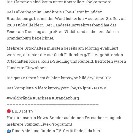
Die Flammen sind kaum unter Kontrolle zu bekommen!
Bei Falkenberg im Landkreis Elbe-Elster im Süden
Brandenburgs brennt der Wald lichterloh – auf einer Größe von
1200 Fußballfeldern! Der Landesfeuerwehrverband hat das
Feuer am Dienstag als größten Waldbrand in diesem Jahr in
Brandenburg bezeichnet.
Mehrere Ortschaften mussten bereits am Montag evakuiert
werden, darunter die zur Stadt Falkenberg/Elster gehörenden
Ortschaften Kölsa, Kölsa-Siedlung und Rehfeld. Betroffen waren
Hunderte Einwohner.
Die ganze Story liest du hier: https://on.bild.de/3BmS0Tc
Das komplette Video: https://youtu.be/rNlpnD7NTWo
#Waldbrände #Sachsen #Brandenburg
———————————————————————————————-
BILD IM TV
Hol dir unseren News-Sender auf deinen Fernseher – täglich
mehrere Stunden Live-Programm!
Eine Anleitung für dein TV-Gerät findest du hier: