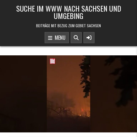
Skip to content
SUCHE IM WWW NACH SACHSEN UND
UMGEBING
BEITRÄGE MIT BEZUG ZUM GEBIET SACHSEN
MENU