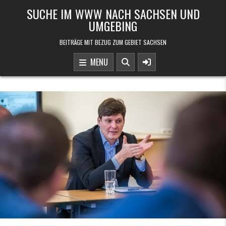
Skip to content
SUCHE IM WWW NACH SACHSEN UND
UMGEBING
BEITRÄGE MIT BEZUG ZUM GEBIET SACHSEN
MENU