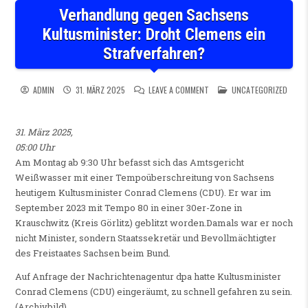
Verhandlung gegen Sachsens
Kultusminister: Droht Clemens ein
Strafverfahren?
ON VERHANDLUNG GEGEN SAC
POSTED IN
ADMIN
31. MÄRZ 2025
LEAVE A COMMENT
UNCATEGORIZED
31. März 2025,
05:00 Uhr
Am Montag ab 9:30 Uhr befasst sich das Amtsgericht
Weißwasser mit einer Tempoüberschreitung von Sachsens
heutigem Kultusminister Conrad Clemens (CDU). Er war im
September 2023 mit Tempo 80 in einer 30er-Zone in
Krauschwitz (Kreis Görlitz) geblitzt worden.Damals war er noch
nicht Minister, sondern Staatssekretär und Bevollmächtigter
des Freistaates Sachsen beim Bund.
Auf Anfrage der Nachrichtenagentur dpa hatte Kultusminister
Conrad Clemens (CDU) eingeräumt, zu schnell gefahren zu sein.
(Archivbild)