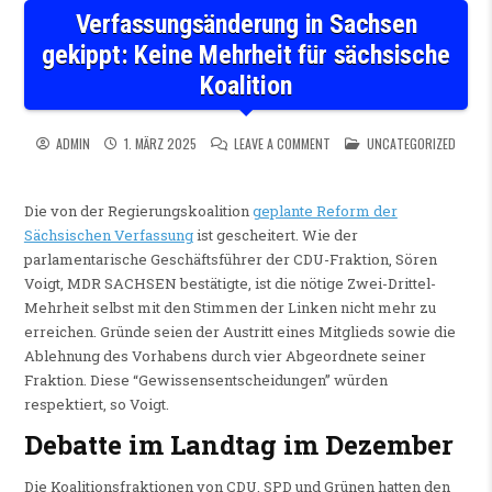
Verfassungsänderung in Sachsen
gekippt: Keine Mehrheit für sächsische
Koalition
ON VERFASSUNGSÄNDERUNG IN
POSTED IN
ADMIN
1. MÄRZ 2025
LEAVE A COMMENT
UNCATEGORIZED
Die von der Regierungskoalition
geplante Reform der
Sächsischen Verfassung
ist gescheitert. Wie der
parlamentarische Geschäftsführer der CDU-Fraktion, Sören
Voigt, MDR SACHSEN bestätigte, ist die nötige Zwei-Drittel-
Mehrheit selbst mit den Stimmen der Linken nicht mehr zu
erreichen. Gründe seien der Austritt eines Mitglieds sowie die
Ablehnung des Vorhabens durch vier Abgeordnete seiner
Fraktion. Diese “Gewissensentscheidungen” würden
respektiert, so Voigt.
Debatte im Landtag im Dezember
Die Koalitionsfraktionen von CDU, SPD und Grünen hatten den