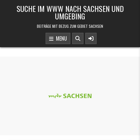
Skip to content
SUCHE IM WWW NACH SACHSEN UND
UMGEBING
BEITRÄGE MIT BEZUG ZUM GEBIET SACHSEN
MENU