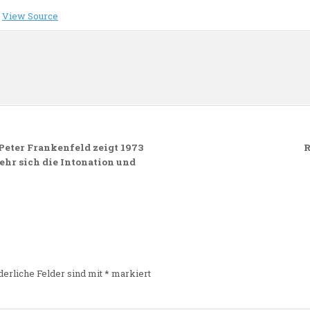
–
View Source
n
eter Frankenfeld zeigt 1973
R
ehr sich die Intonation und
derliche Felder sind mit
*
markiert