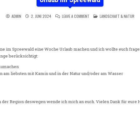
ON URLAUB IM SPREEWALD
POSTED IN
ADMIN
2. JUNI 2024
LEAVE A COMMENT
LANDSCHAFT & NATUR
ne im Spreewald eine Woche Urlaub machen und ich wollte euch frage
nge berücksichtigt:
 zumachen
en am liebsten mit Kamin und in der Natur und/oder am Wasser
l in der Region deswegen wende ich mich an euch. Vielen Dank für eure 