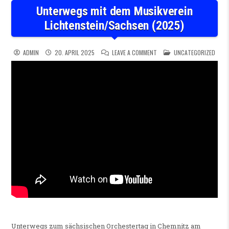
Unterwegs mit dem Musikverein
Lichtenstein/Sachsen (2025)
ON UNTERWEGS MIT DEM MUS
POSTED IN
ADMIN
20. APRIL 2025
LEAVE A COMMENT
UNCATEGORIZED
Unterwegs zum sächsischen Orchestertag in Chemnitz am