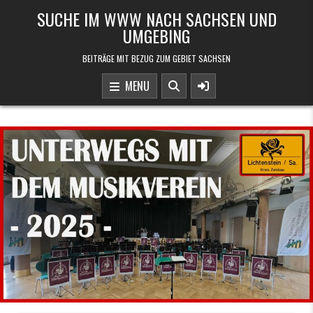
Skip to content
SUCHE IM WWW NACH SACHSEN UND
UMGEBING
BEITRÄGE MIT BEZUG ZUM GEBIET SACHSEN
MENU