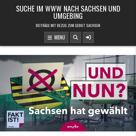
Skip to content
SUCHE IM WWW NACH SACHSEN UND
UMGEBING
BEITRÄGE MIT BEZUG ZUM GEBIET SACHSEN
MENU