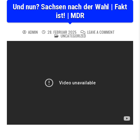
Und nun? Sachsen nach der Wahl | Fakt
ist! | MDR
ON UND NUN? SA
ADMIN
28. FEBRUAR 2025
LEAVE A COMMENT
POSTED IN
UNCATEGORIZED