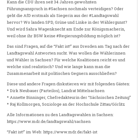
Kann die CDU ihren seit 34 Jahren gewohnten
Führungsanspruch in #Sachsen nochmals verteidigen? Oder
geht die AfD erstmals als Siegerin aus der #Landtagswahl
hervor? Wo landen SPD, Grüne und Linke in der Wählergunst?
Und wird Sahra Wagenknecht am Ende zur Königsmacherin,
weil ohne ihr BSW keine #Regierungsbildung möglich ist?
Das sind Fragen, auf die “Fakt ist!” aus Dresden am Tag nach der
Landtagswahl Antworten sucht. Was wollen die Wählerinnen
und Wähler in Sachsen? Für welche Koalitionen reicht es und
welche sind realistisch? Und wie lange kann man die
Zusammenarbeit mit politischen Gegnern ausschließen?
Diese und andere Fragen diskutieren wir mit folgenden Gästen:
* Dirk Neubauer (Parteilos), Landrat Mittelsachsen
* Annette Binninger, Chefredakteurin der “Sächsischen Zeitung”
* Raj Kollmorgen, Soziologe an der Hochschule Zittau/Görlitz
Alle Informationen zu den Landtagswahlen in Sachsen:
https://www.mdr.de/landtagswahl/sachsen
“Fakt ist!” im Web: https://www.mdr.de/fakt-ist