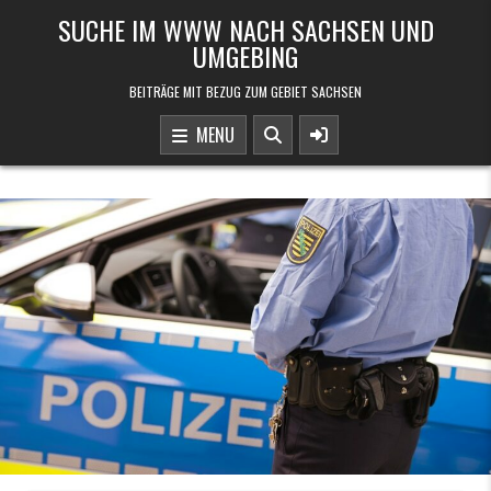
Skip to content
SUCHE IM WWW NACH SACHSEN UND
UMGEBING
BEITRÄGE MIT BEZUG ZUM GEBIET SACHSEN
MENU