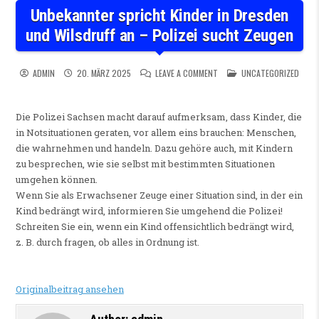
Unbekannter spricht Kinder in Dresden
und Wilsdruff an – Polizei sucht Zeugen
ON UNBEKANNTER SPRICHT K
POSTED IN
ADMIN
20. MÄRZ 2025
LEAVE A COMMENT
UNCATEGORIZED
Die Polizei Sachsen macht darauf aufmerksam, dass Kinder, die
in Notsituationen geraten, vor allem eins brauchen: Menschen,
die wahrnehmen und handeln. Dazu gehöre auch, mit Kindern
zu besprechen, wie sie selbst mit bestimmten Situationen
umgehen können.
Wenn Sie als Erwachsener Zeuge einer Situation sind, in der ein
Kind bedrängt wird, informieren Sie umgehend die Polizei!
Schreiten Sie ein, wenn ein Kind offensichtlich bedrängt wird,
z. B. durch fragen, ob alles in Ordnung ist.
Originalbeitrag ansehen