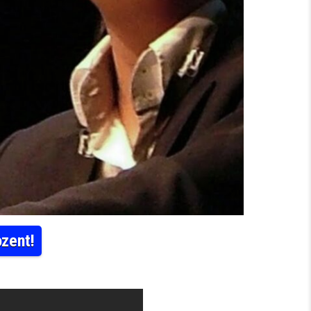
zent!
T RÄUMT AUF – AFD BEI 55 PROZENT!