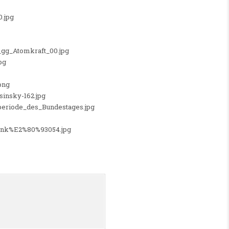
0.jpg
_gg_Atomkraft_00.jpg
pg
png
sinsky-162.jpg
hlperiode_des_Bundestages.jpg
lank%E2%80%93054.jpg