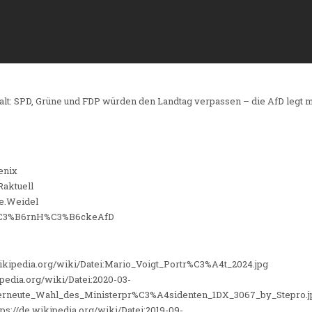
: SPD, Grüne und FDP würden den Landtag verpassen – die AfD legt ma
enix
aktuell
e.Weidel
j%C3%B6rnH%C3%B6ckeAfD
wikipedia.org/wiki/Datei:Mario_Voigt_Portr%C3%A4t_2024.jpg
ipedia.org/wiki/Datei:2020-03-
rneute_Wahl_des_Ministerpr%C3%A4sidenten_1DX_3067_by_Stepro.j
ps://de.wikipedia.org/wiki/Datei:2019-09-