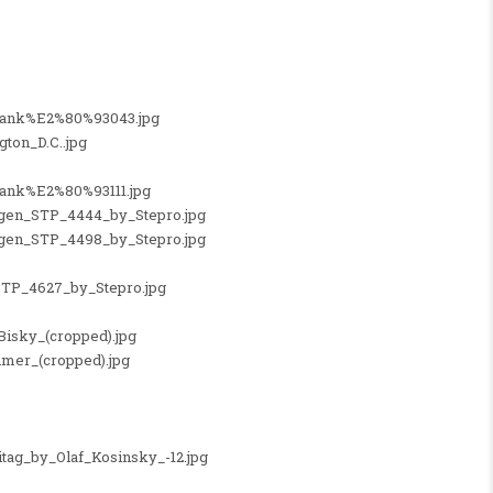
lank%E2%80%93043.jpg
gton_D.C..jpg
lank%E2%80%93111.jpg
ingen_STP_4444_by_Stepro.jpg
ingen_STP_4498_by_Stepro.jpg
TP_4627_by_Stepro.jpg
isky_(cropped).jpg
hmer_(cropped).jpg
itag_by_Olaf_Kosinsky_-12.jpg