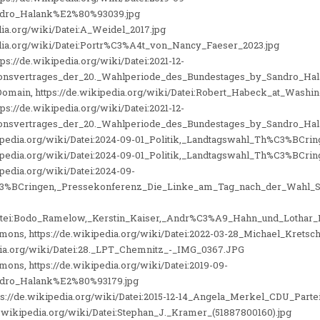
dro_Halank%E2%80%93039.jpg
edia.org/wiki/Datei:A_Weidel_2017.jpg
edia.org/wiki/Datei:Portr%C3%A4t_von_Nancy_Faeser_2023.jpg
ps://de.wikipedia.org/wiki/Datei:2021-12-
ionsvertrages_der_20._Wahlperiode_des_Bundestages_by_Sandro_Ha
c Domain, https://de.wikipedia.org/wiki/Datei:Robert_Habeck_at_Washin
ps://de.wikipedia.org/wiki/Datei:2021-12-
ionsvertrages_der_20._Wahlperiode_des_Bundestages_by_Sandro_Ha
ikipedia.org/wiki/Datei:2024-09-01_Politik,_Landtagswahl_Th%C3%BCr
ikipedia.org/wiki/Datei:2024-09-01_Politik,_Landtagswahl_Th%C3%BCr
ipedia.org/wiki/Datei:2024-09-
C3%BCringen,_Pressekonferenz_Die_Linke_am_Tag_nach_der_Wahl_S
/Datei:Bodo_Ramelow,_Kerstin_Kaiser,_Andr%C3%A9_Hahn_und_Lothar_B
ns, https://de.wikipedia.org/wiki/Datei:2022-03-28_Michael_Kretsc
dia.org/wiki/Datei:28._LPT_Chemnitz_-_IMG_0367.JPG
ns, https://de.wikipedia.org/wiki/Datei:2019-09-
dro_Halank%E2%80%93179.jpg
tps://de.wikipedia.org/wiki/Datei:2015-12-14_Angela_Merkel_CDU_Parte
/de.wikipedia.org/wiki/Datei:Stephan_J._Kramer_(51887800160).jpg