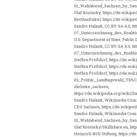
01_Wahlabend_Sachsen_by_San
Olaf Kosinsky, https://de.wikip
BerthasEnkel, https://de.wikip
Sandro Halank, CC BY-SA 4.0, htt
07_Unterzeichnung_des_Koalit
U.S. Department of State, Publi
Sandro Halank, CC BY-SA 4.0, htt
07_Unterzeichnung_des_Koalit
Steffen Prößdorf, https://de.w
Steffen Prößdorf, https://de.w
Steffen Prößdorf, https://de.wik
02_Politik,_Landtagswahl_Th%
dielinke_sachsen,
https://de.wikipedia.org/wiki
Sandro Halank, Wikimedia Commo
CDU Sachsen, https://de.wikipe
Sandro Halank, Wikimedia Commo
01_Wahlabend_Sachsen_by_San
Olaf Kosinsky/Skillshare.eu, ht
Heinrich-Böll-Stiftung, https:/