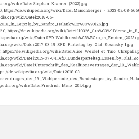
ia.org/wiki/Datei:Stephan_Kramer_(2022).jpg
, https://de.wikipedia.org/wiki/Datei:Maischberger_-_2023-02-08-666
dia.org/wiki/Datei:2018-06-
_2018_in_Leipzig_by_Sandro_Halank%E2%80%93126.jpg
2.0, https://de.wikipedia.org/wiki/Datei:110326_Gro%C3%9Fdemo_in_B
wikipedia.org/wiki/Datei:SPD-Wahlkreisb%C3%BCro_in_Emden_(2023).j
edia.org/wiki/Datei:2017-03-19_SPD_Parteitag_by_Olaf_Kosinsky-1.jpg
, https://de.wikipedia.org/wiki/Datei:Alice_Weidel_et_Tino_Chrupalla.
edia.org/wiki/Datei:2015-07-04_AfD_Bundesparteitag_Essen_by_Olaf_Ko
edia.org/wiki/Datei:Unterschrift_des_Koalitionsvertrages_der_18._Wa
ps://de.wikipedia.org/wiki/Datei:2018-03-
ionsvertrages_der_19._Wahlperiode_des_Bundestages_by_Sandro_Ha
kipedia.org/wiki/Datei:Friedrich_Merz_2024.jpg
n