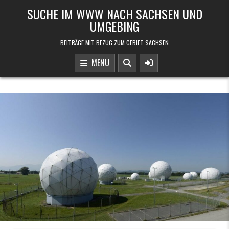
Skip to content
SUCHE IM WWW NACH SACHSEN UND
UMGEBING
BEITRÄGE MIT BEZUG ZUM GEBIET SACHSEN
MENU