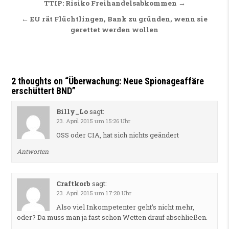
Beitragsnavigation
TTIP: Risiko Freihandelsabkommen →
← EU rät Flüchtlingen, Bank zu gründen, wenn sie
gerettet werden wollen
2 thoughts on “
Überwachung: Neue Spionageaffäre
erschüttert BND
”
Billy_Lo
sagt:
23. April 2015 um 15:26 Uhr
OSS oder CIA, hat sich nichts geändert
Antworten
Craftkorb
sagt:
23. April 2015 um 17:20 Uhr
Also viel Inkompetenter geht’s nicht mehr,
oder? Da muss man ja fast schon Wetten drauf abschließen.