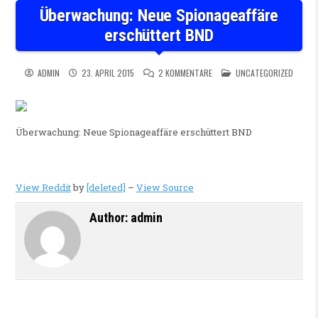
Überwachung: Neue Spionageaffäre
erschüttert BND
ZU ÜBERWACHUNG: NEUE SPI
POSTED IN
ADMIN
23. APRIL 2015
2 KOMMENTARE
UNCATEGORIZED
Überwachung: Neue Spionageaffäre erschüttert BND
View Reddit
by
[deleted]
–
View Source
Author:
admin