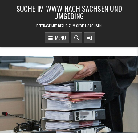
Skip to content
SUCHE IM WWW NACH SACHSEN UND
UMGEBING
BEITRÄGE MIT BEZUG ZUM GEBIET SACHSEN
MENU