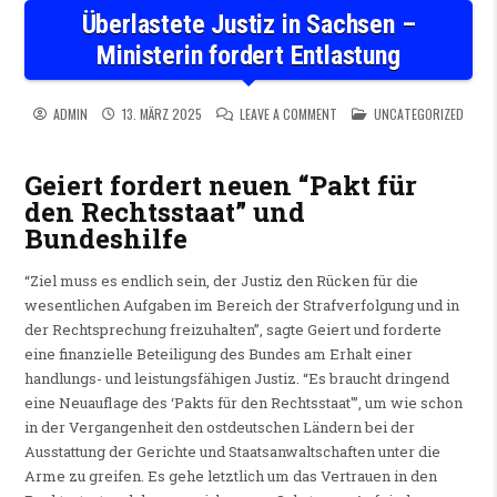
Überlastete Justiz in Sachsen –
Ministerin fordert Entlastung
ON ÜBERLASTETE JUSTIZ IN 
POSTED IN
ADMIN
13. MÄRZ 2025
LEAVE A COMMENT
UNCATEGORIZED
Geiert fordert neuen “Pakt für
den Rechtsstaat” und
Bundeshilfe
“Ziel muss es endlich sein, der Justiz den Rücken für die
wesentlichen Aufgaben im Bereich der Strafverfolgung und in
der Rechtsprechung freizuhalten”, sagte Geiert und forderte
eine finanzielle Beteiligung des Bundes am Erhalt einer
handlungs- und leistungsfähigen Justiz. “Es braucht dringend
eine Neuauflage des ‘Pakts für den Rechtsstaat'”, um wie schon
in der Vergangenheit den ostdeutschen Ländern bei der
Ausstattung der Gerichte und Staatsanwaltschaften unter die
Arme zu greifen. Es gehe letztlich um das Vertrauen in den