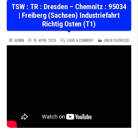
TSW : TR : Dresden – Chemnitz : 95034
| Freiberg (Sachsen) Industriefahrt
Richtig Osten (T1)
ON TSW : TR : DRESDEN – CH
POSTED IN
ADMIN
16. APRIL 2025
LEAVE A COMMENT
UNCATEGORIZED