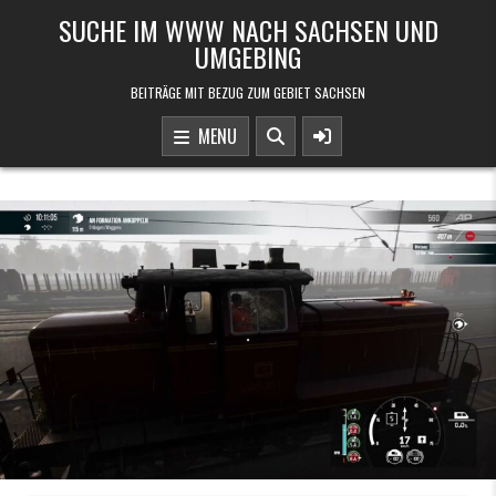
Skip to content
SUCHE IM WWW NACH SACHSEN UND
UMGEBING
BEITRÄGE MIT BEZUG ZUM GEBIET SACHSEN
MENU