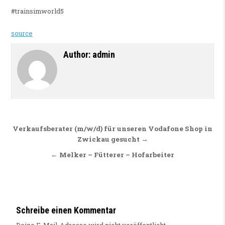
#trainsimworld5
source
Author:
admin
Beitragsnavigation
Verkaufsberater (m/w/d) für unseren Vodafone Shop in
Zwickau gesucht →
← Melker – Fütterer – Hofarbeiter
Schreibe einen Kommentar