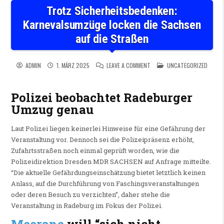
Trotz Sicherheitsbedenken:
Karnevalsumzüge locken die Sachsen
auf die Straßen
ON TROTZ SICHERHEITSBEDEN
POSTED IN
ADMIN
1. MÄRZ 2025
LEAVE A COMMENT
UNCATEGORIZED
Polizei beobachtet Radeburger
Umzug genau
Laut Polizei liegen keinerlei Hinweise für eine Gefährung der
Veranstaltung vor. Dennoch sei die Polizeipräsenz erhöht,
Zufahrtsstraßen noch einmal geprüft worden, wie die
Polizeidirektion Dresden MDR SACHSEN auf Anfrage mitteilte.
“Die aktuelle Gefährdungseinschätzung bietet letztlich keinen
Anlass, auf die Durchführung von Faschingsveranstaltungen
oder deren Besuch zu verzichten”, daher stehe die
Veranstaltung in Radeburg im Fokus der Polizei.