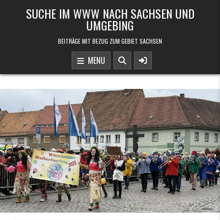
Skip to content
SUCHE IM WWW NACH SACHSEN UND
UMGEBING
BEITRÄGE MIT BEZUG ZUM GEBIET SACHSEN
MENU