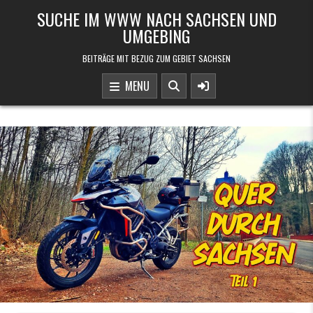
Skip to content
SUCHE IM WWW NACH SACHSEN UND
UMGEBING
BEITRÄGE MIT BEZUG ZUM GEBIET SACHSEN
MENU