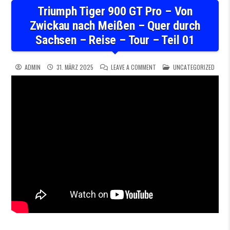
Triumph Tiger 900 GT Pro – Von
Zwickau nach Meißen – Quer durch
Sachsen – Reise – Tour – Teil 01
ON TRIUMPH TIGER 900 GT P
POSTED IN
ADMIN
31. MÄRZ 2025
LEAVE A COMMENT
UNCATEGORIZED